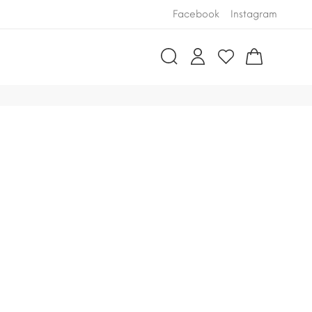
ENVÍO GRATUITO
Facebook
Instagram
en pedidos 